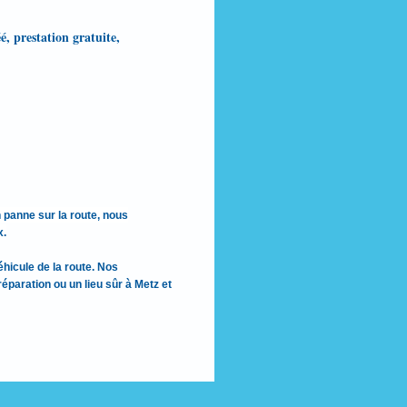
 prestation gratuite,
 panne sur la route, nous
x.
éhicule de la route. Nos
éparation ou un lieu sûr à Metz et