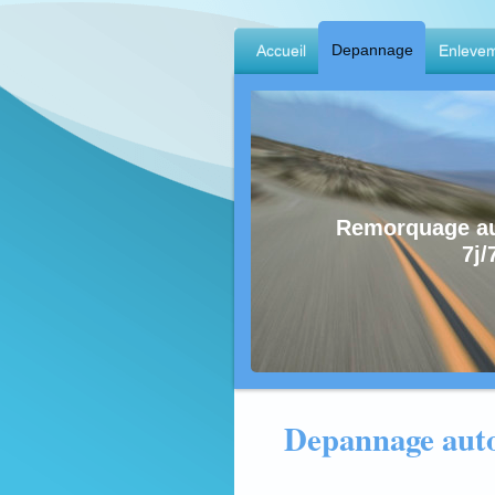
Depannage
Accueil
Enlevem
Remorquage au
7j/
Depannage aut