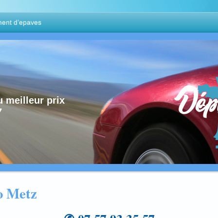
ent d’epaves
 meilleur prix
7
o Metz