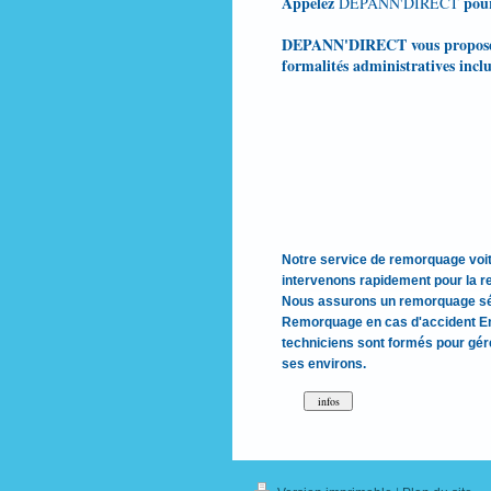
Appelez
pou
DEPANN'DIRECT
DEPANN'DIRECT vous propose éga
formalités administratives inclu
Notre service de remorquage voit
intervenons rapidement pour la re
Nous assurons un remorquage séc
Remorquage en cas d'accident En ca
techniciens sont formés pour gére
ses environs.